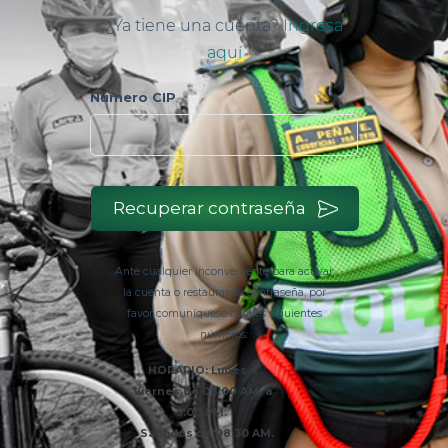
¿Ya tiene una cuenta?
Ingresa
aquí
Número CIP
Recuperar contraseña
Ante cualquier inconveniente para activar
la cuenta o restaurar su contraseña, por
favor comuníquese con los siguientes
números:
HORARIO: Lunes a
Viernes de 08:00 AM. a
5:00 PM.
Sábados de 08:30 AM.