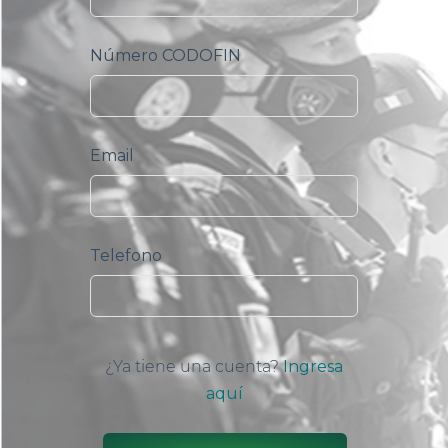
Número CODOFIN
Email
Telefono
¿Ya tiene una cuenta?
Ingresa
aquí